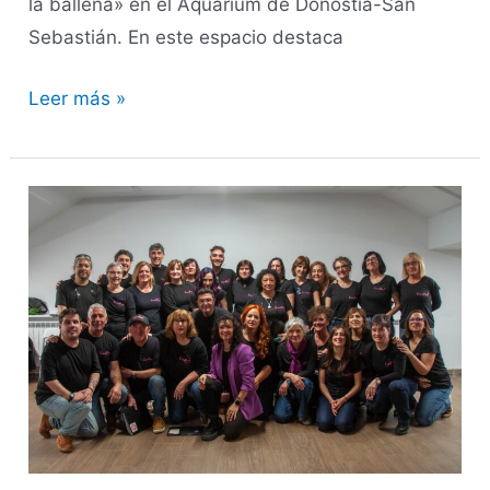
la ballena» en el Aquarium de Donostia-San
Sebastián. En este espacio destaca
Leer más »
CoroPop!
de
Musas
y
Fusas