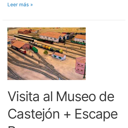
Leer más »
Visita
al
Museo
de
Castejón
+
Escape
Visita al Museo de
Room
Castejón + Escape