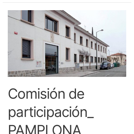
Comisión
de
participación_
PAMPLONA
Comisión de
participación_
PAMPLONA