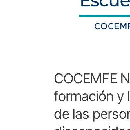
con
su
nueva
“Escuela
Digital”
COCEMFE Nav
formación y 
de las perso