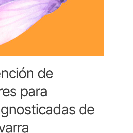
nción de
res para
agnosticadas de
varra