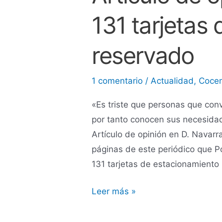
de
131 tarjetas
opinión:
Retiradas
131
reservado
tarjetas
de
1 comentario
/
Actualidad
,
Coce
aparcamiento
«Es triste que personas que conv
reservado
por tanto conocen sus necesidad
Artículo de opinión en D. Navar
páginas de este periódico que P
131 tarjetas de estacionamiento
Leer más »