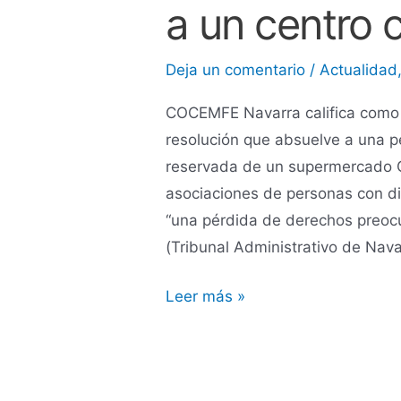
vez
a un centro 
crucemos
la
Deja un comentario
/
Actualidad
línea
COCEMFE Navarra califica como 
de
resolución que absuelve a una pe
entrada
reservada de un supermercado 
a
asociaciones de personas con dis
un
“una pérdida de derechos preocu
centro
(Tribunal Administrativo de Nava
comercial”
Leer más »