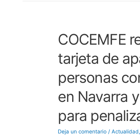
COCEMFE re
COCEMFE
reclama
tarjeta de a
una
única
tarjeta
personas co
de
aparcamiento
en Navarra y
para
personas
para penaliz
con
discapacidad
Deja un comentario
/
Actualidad
en