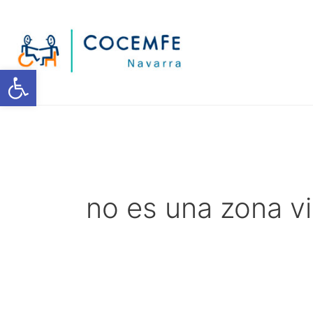
Ir
al
contenido
Abrir barra de herramientas
no es una zona v