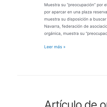
Muestra su “preocupación” por el
Navarra
por aparcar en una plaza reserva
y
muestra su disposición a busca
“mayor
Navarra, federación de asociaci
firmeza”
orgánica, muestra su “preocupac
para
penalizar
Leer más »
su
mal
uso
Artículo de o
Artículo