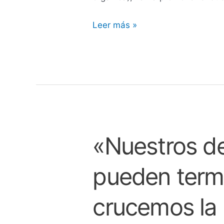
Leer más »
«Nuestros d
«Nuestros
derechos
pueden term
no
pueden
terminar
crucemos la 
una