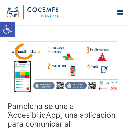
Ir
Navegación
Men
al
de
contenido
entradas
Abrir barra de herramientas
Pamplona se une a
‘AccesibilidApp’, una aplicación
para comunicar al