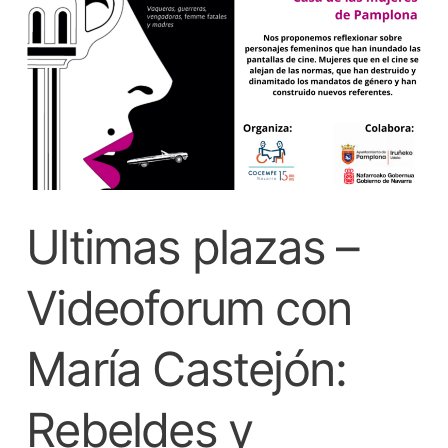
Videoforum
con
María
Castejón:
Rebeldes
y
Peligrosas
en
Ultimas plazas –
el
cine
Videoforum con
María Castejón:
Rebeldes y